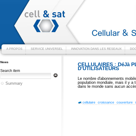
A PROPOS
SERVICE UNIVERSEL
INNOVATION DANS LES RESEAUX
DOC
News
CELLULAIRES : DéJà P
D'UTILISATEURS
Search item
Le nombre d'abonnements mobiles
population mondiale, mais il y a 
Summary
dans le monde sans aucun accès 
cellulaire
croissance
couverture