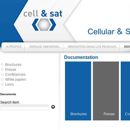
A PROPOS
SERVICE UNIVERSEL
INNOVATION DANS LES RESEAUX
DOC
Documentation
Brochures
Presse
Conférences
White papers
Liens
Documents
Search item
Brochures
Presse
Co