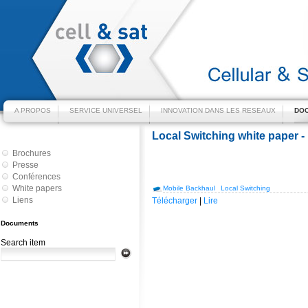
A PROPOS
SERVICE UNIVERSEL
INNOVATION DANS LES RESEAUX
DOC
Local Switching white paper - 
Brochures
Presse
Conférences
White papers
Mobile Backhaul
Local Switching
Liens
Télécharger
|
Lire
Documents
Search item